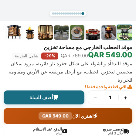
موقد الحطب الخارجي مع مساحة تخزين
549.00 QAR
769.00 QAR
-29%
شامل الضريبة
موقد للتدفأة والشواء على شكل حفرة نار دائرية، مزود بمكان
مخصص لتخزين الحطب، مع أرجل مرتفعة عن الأرض ومقاومة
للحرارة
باقي قطعة واحدة فقط!
−
+
1
أضف للسلة
اشتري الآن
549.00 QAR
توصيل سريع
الدفع عند الاستلام
خلال 3 أيام
متاح