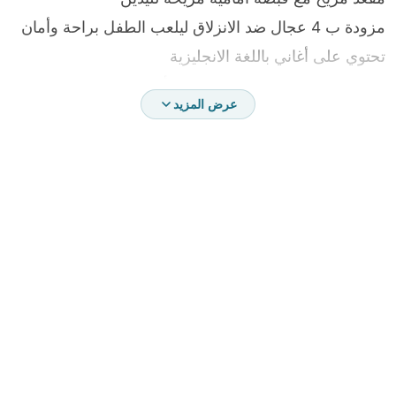
مزودة ب 4 عجال ضد الانزلاق ليلعب الطفل براحة وأمان
تحتوي على أغاني باللغة الانجليزية
تتميز بوجود مدخل USB لتشغيل الأغاني من الهاتف MP3
عرض المزيد
مع إمكانية إضاءة أضوية السيارة
يمكن التحكم بالسيارة عن بُعد
تناسب الأطفال من عمر 2-12 سنة
تتحمل وزن يصل الى 50 كغم
تعمل من خلال الشحن، يتم شحنها بالكامل للمرة الاولى
لمدة 10 ساعة ، حتى تعمل لمدة ساعة متواصلة
في المرة الثانية يتم شحنها مدة 8 ساعات فقط
سعة البطارية :12V7AH
تمشي في الساعة : 3 - 7 كم