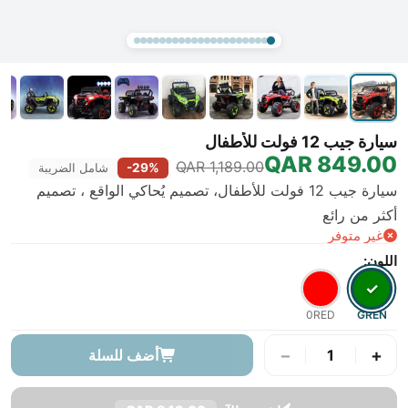
سيارة جيب 12 فولت للأطفال
849.00 QAR
1,189.00 QAR
-29%
شامل الضريبة
سيارة جيب 12 فولت للأطفال، تصميم يُحاكي الواقع ، تصميم
أكثر من رائع
غير متوفر
اللون:
✓
0RED
GREN
−
+
1
أضف للسلة