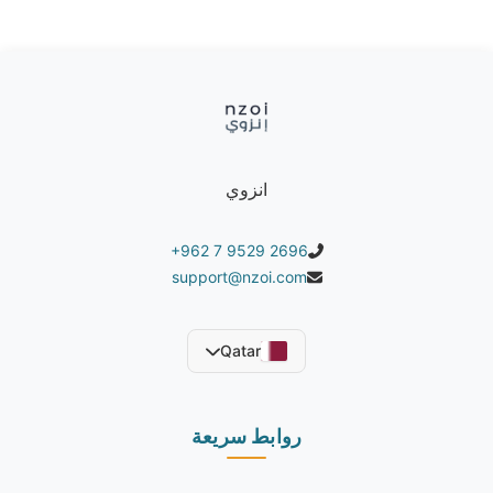
ألوان المنتج:
مجموعة مكونة من مسدس ودرع باللون الأبيض ومسدس
ودرع باللون الأزرق
انزوي
+962 7 9529 2696
support@nzoi.com
Qatar
روابط سريعة