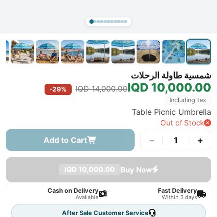
شمسية طاولة الرحلات
10,000.00 IQD
14,000.00 IQD
-29%
Including tax
Table Picnic Umbrella
Out of Stock
−
+
Add to Cart
1
Buy Now
10,000.00 IQD
Cash on Delivery
Fast Delivery
Available
Within 3 days
After Sale Customer Service